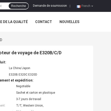
Demande de soumission
Recherche
|
French
 DE LA QUALITÉ
CONTACT
NOUVELLES
/D
moteur de voyage de E320B/C/D
uit:
La Chine/Japon
E320B E320C E320D
ement et expédition:
Negotiable
Sachet et carton en plastique
3-7 jours de travail
ent:
T/T, Western Union,