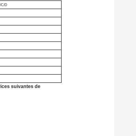
/C/D
rices suivantes de