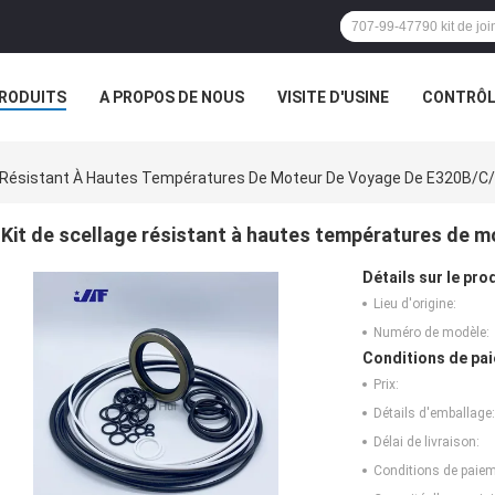
RODUITS
A PROPOS DE NOUS
VISITE D'USINE
CONTRÔLE
S
e Résistant À Hautes Températures De Moteur De Voyage De E320B/C
Kit de scellage résistant à hautes températures de 
Détails sur le prod
Lieu d'origine:
Numéro de modèle:
Conditions de pai
Prix:
Détails d'emballage:
Délai de livraison:
Conditions de paiem