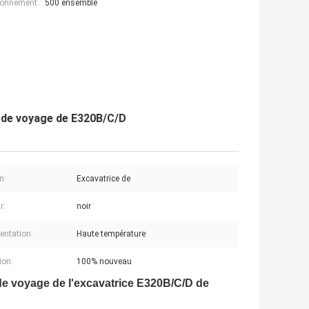
ionnement:
500 ensemble
r de voyage de E320B/C/D
n:
Excavatrice de
r:
noir
entation:
Haute température
ion:
100% nouveau
 de voyage de l'excavatrice E320B/C/D de